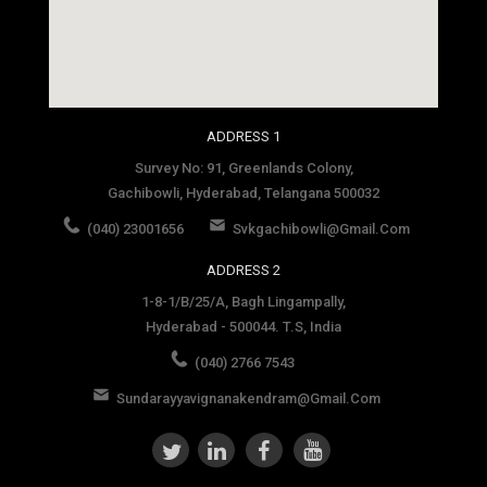
social media site template
ADDRESS 1
Survey No: 91, Greenlands Colony,
Gachibowli, Hyderabad, Telangana 500032
(040) 23001656
Svkgachibowli@gmail.com
ADDRESS 2
1-8-1/B/25/A, Bagh Lingampally,
Hyderabad - 500044. T.S, India
(040) 2766 7543
Sundarayyavignanakendram@gmail.com