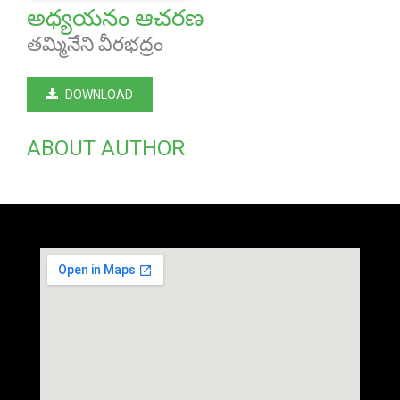
అధ్యయనం ఆచరణ
తమ్మినేని వీరభద్రం
DOWNLOAD
ABOUT AUTHOR