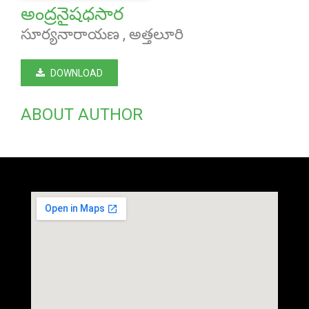
అంద్రనైషధసార
సూర్యనారాయణ , అత్తలూరి
DOWNLOAD
ABOUT AUTHOR