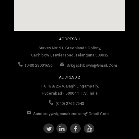
social media site template
ADDRESS 1
Survey No: 91, Greenlands Colony,
Gachibowli, Hyderabad, Telangana 500032
(040) 23001656
Svkgachibowli@gmail.com
ADDRESS 2
1-8-1/B/25/A, Bagh Lingampally,
Hyderabad - 500044. T.S, India
(040) 2766 7543
Sundarayyavignanakendram@gmail.com