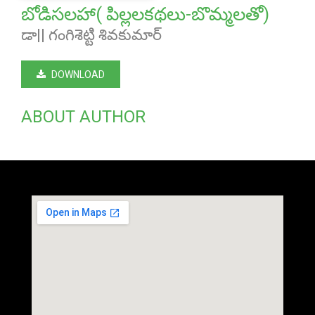
బోడిసలహా( పిల్లలకథలు-బొమ్మలతో)
డా|| గంగిశెట్టి శివకుమార్
DOWNLOAD
ABOUT AUTHOR