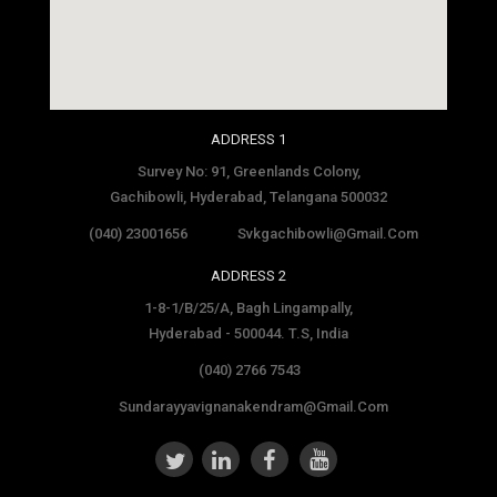
social media site template
ADDRESS 1
Survey No: 91, Greenlands Colony,
Gachibowli, Hyderabad, Telangana 500032
(040) 23001656
Svkgachibowli@gmail.com
ADDRESS 2
1-8-1/B/25/A, Bagh Lingampally,
Hyderabad - 500044. T.S, India
(040) 2766 7543
Sundarayyavignanakendram@gmail.com