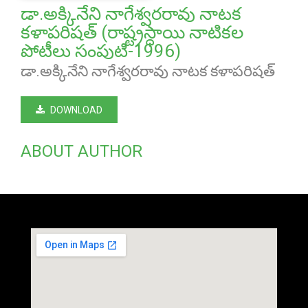
డా.అక్కినేని నాగేశ్వరరావు నాటక
కళాపరిషత్ (రాష్ట్రస్ధాయి నాటికల
పోటీలు సంపుటి-1996)
డా.అక్కినేని నాగేశ్వరరావు నాటక కళాపరిషత్
DOWNLOAD
ABOUT AUTHOR