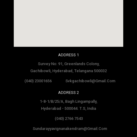
social media site template
ADDRESS 1
Survey No: 91, Greenlands Colony,
Gachibowli, Hyderabad, Telangana 500032
(040) 23001656
Svkgachibowli@gmail.com
ADDRESS 2
1-8-1/B/25/A, Bagh Lingampally,
Hyderabad - 500044. T.S, India
(040) 2766 7543
Sundarayyavignanakendram@gmail.com