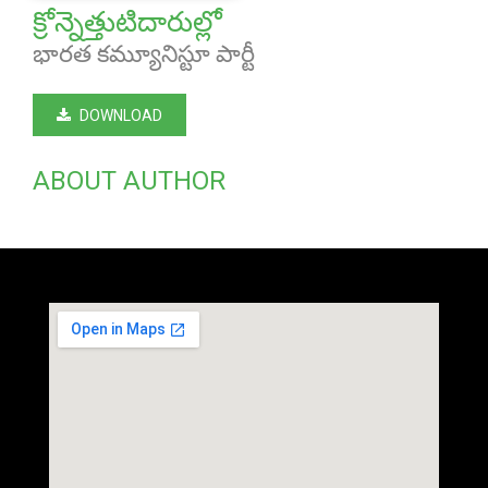
క్రోన్నెత్తుటిదారుల్లో
భారత కమ్యూనిస్టూ పార్టీ
DOWNLOAD
ABOUT AUTHOR