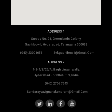
social media site template
ADDRESS 1
Survey No: 91, Greenlands Colony,
Gachibowli, Hyderabad, Telangana 500032
(040) 23001656
Svkgachibowli@gmail.com
ADDRESS 2
1-8-1/B/25/A, Bagh Lingampally,
Hyderabad - 500044. T.S, India
(040) 2766 7543
Sundarayyavignanakendram@gmail.com