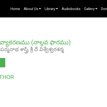
Home
About Us
Library
Audiobooks
Gallery
Don
Contact Us
రవ్యాకరణము (నాల్గవ ఫారము)
పద్మనాభ శాస్త్రి, శ్రీ దే.విశ్వేశ్వరశర్మ
THOR