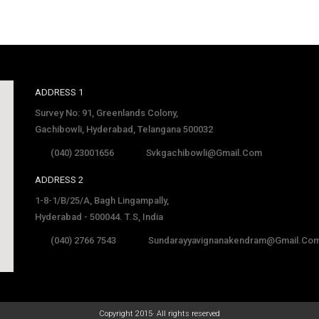
ADDRESS 1
Survey No: 91, Greenlands Colony,
Gachibowli, Hyderabad, Telangana 500032
(040) 23001656
Svkgachibowli@gmail.com
ADDRESS 2
1-8-1/B/25/A, Bagh Lingampally,
Hyderabad - 500044. T.S, India
(040) 2766 7543
Sundarayyavignanakendram@gmail.co
late
Copyright 2015· All rights reserved