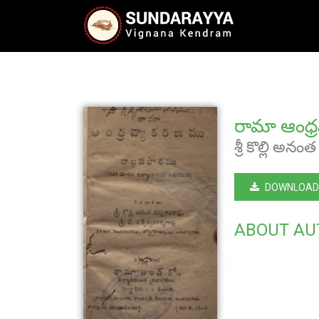
రామా ఆంధ్
శ్రీ కొల్లి అనంత 
DOWNLOAD
ABOUT AU