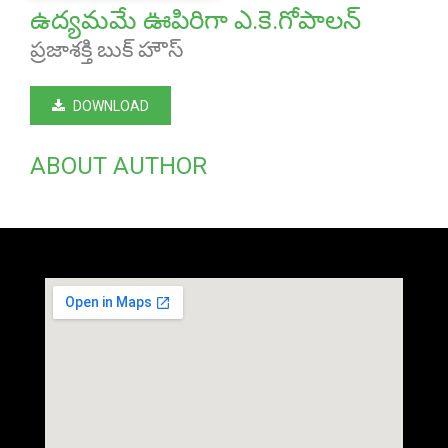
ఉద్యమమే ఊపిరిగా ఎ.కె.గోపాలన్
ప్రజాశక్తి బుక్ హౌస్
DOWNLOAD
ABOUT AUTHOR