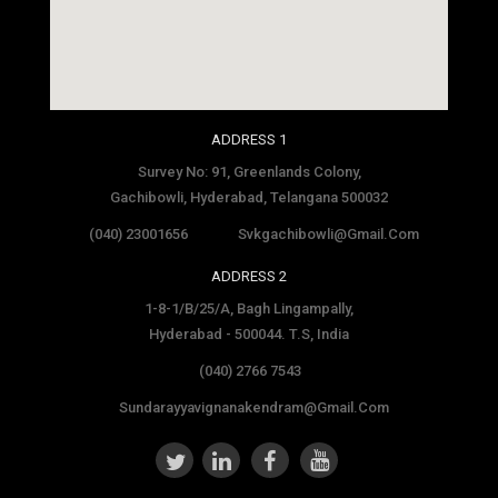
social media site template
ADDRESS 1
Survey No: 91, Greenlands Colony,
Gachibowli, Hyderabad, Telangana 500032
(040) 23001656
Svkgachibowli@gmail.com
ADDRESS 2
1-8-1/B/25/A, Bagh Lingampally,
Hyderabad - 500044. T.S, India
(040) 2766 7543
Sundarayyavignanakendram@gmail.com