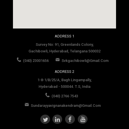
social media site template
ADDRESS 1
Survey No: 91, Greenlands Colony,
Gachibowli, Hyderabad, Telangana 500032
(040) 23001656
Svkgachibowli@gmail.com
ADDRESS 2
1-8-1/B/25/A, Bagh Lingampally,
Hyderabad - 500044. T.S, India
(040) 2766 7543
Sundarayyavignanakendram@gmail.com