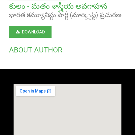
కులం - మతం శాస్త్రీయ అవగాహన
భారత కమ్యూనిస్టు పార్టీ (మార్క్సిస్ట్) ప్రచురణ
DOWNLOAD
ABOUT AUTHOR