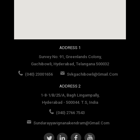
social media site template
ADDRESS 1
Survey No: 91, Greenlands Colony,
Gachibowli, Hyderabad, Telangana 500032
(040) 23001656
Svkgachibowli@gmail.com
ADDRESS 2
1-8-1/B/25/A, Bagh Lingampally,
Hyderabad - 500044. T.S, India
(040) 2766 7543
Sundarayyavignanakendram@gmail.com