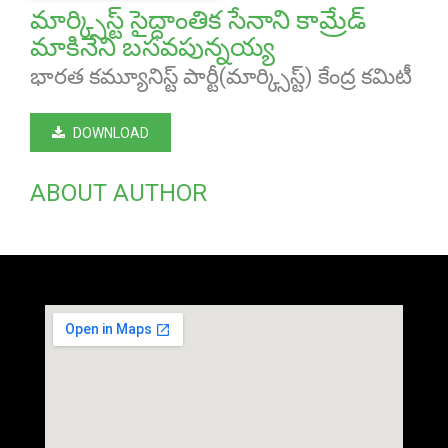
మార్క్సిస్ట్ సైద్ధాంతిక సేనాని కామ్రేడ్
మాకినేని బసవపున్నయ్య
భారత కమ్యూనిస్ట్ పార్టీ(మార్క్సిస్ట్) కేంద్ర కమిటీ
DOWNLOAD
ABOUT AUTHOR