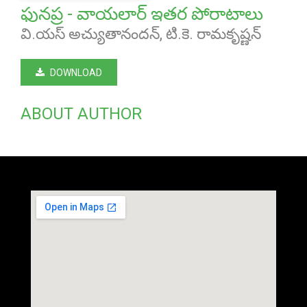
ఫునప్ర - వాయలార్ ఇతర పోరాటాలు
వి.యస్ అచ్యుతానందన్, టి.కె. రామకృష్ణన్
DOWNLOAD
ABOUT AUTHOR