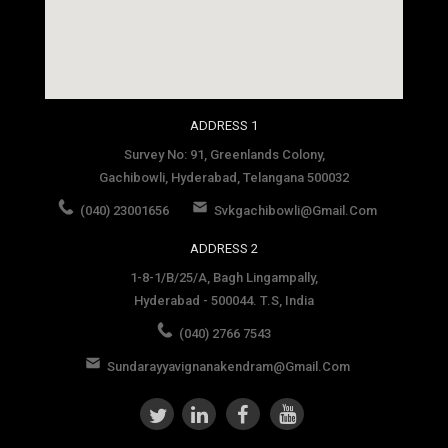
social media site template
ADDRESS 1
Survey No: 91, Greenlands Colony,
Gachibowli, Hyderabad, Telangana 500032
(040) 23001656
Svkgachibowli@gmail.com
ADDRESS 2
1-8-1/B/25/A, Bagh Lingampally,
Hyderabad - 500044. T.S, India
(040) 2766 7543
Sundarayyavignanakendram@gmail.com