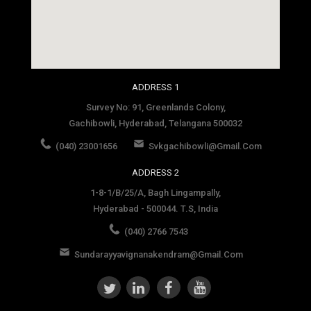
social media site template
ADDRESS 1
Survey No: 91, Greenlands Colony,
Gachibowli, Hyderabad, Telangana 500032
(040) 23001656
Svkgachibowli@gmail.com
ADDRESS 2
1-8-1/B/25/A, Bagh Lingampally,
Hyderabad - 500044. T.S, India
(040) 2766 7543
Sundarayyavignanakendram@gmail.com