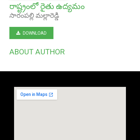
రాష్ట్రంలో రైతు ఉద్యమం
సారంపల్లి మల్లారెడ్డి
DOWNLOAD
ABOUT AUTHOR