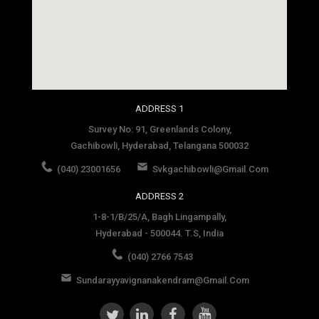
social media site template
ADDRESS 1
Survey No: 91, Greenlands Colony,
Gachibowli, Hyderabad, Telangana 500032
(040) 23001656
Svkgachibowli@gmail.com
ADDRESS 2
1-8-1/B/25/A, Bagh Lingampally,
Hyderabad - 500044. T.S, India
(040) 2766 7543
Sundarayyavignanakendram@gmail.com