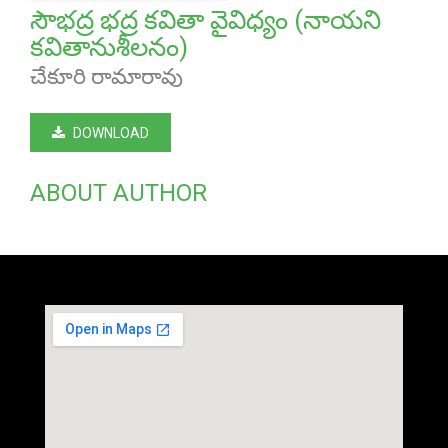
సౌభద్ర భద్ర కవితా వైవిధ్యం (నాయని
కవితానుశీలనం)
చేకూరి రామారావు
DOWNLOAD
ABOUT AUTHOR