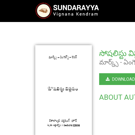
సోషలిస్టు వి
మార్క్స్ - ఏంగె
DOWNLOAD
ABOUT AU