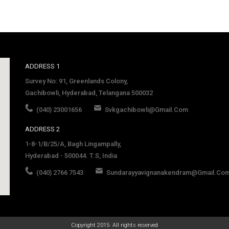
ADDRESS 1
Survey No: 91, Greenlands Colony,
Gachibowli, Hyderabad, Telangana 500032
(040) 23001656
Svkgachibowli@gmail.com
ADDRESS 2
1-8-1/B/25/A, Bagh Lingampally,
Hyderabad - 500044. T.S, India
(040) 2766 7543
Sundarayyavignanakendram@gmail.co
late
Copyright 2015· All rights reserved