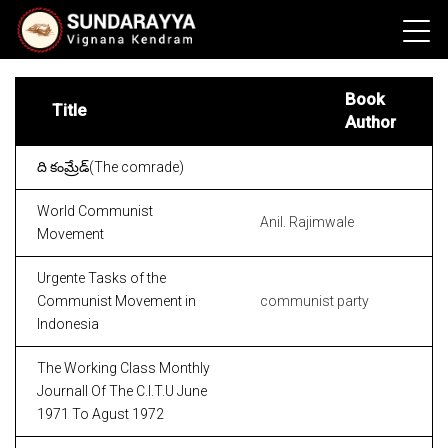
Book
Title
Author
ది కంమ్రేడ్(The comrade)
World Communist
Anil. Rajimwale
Movement
Urgente Tasks of the
Communist Movement in
communist party
Indonesia
The Working Class Monthly
Journall Of The C.I.T.U June
1971 To Agust 1972