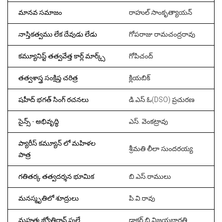
మానవ సమాజం
రాహుల్ సాంకృత్యాయన్
నాస్తికత్వము లేక దేవుడు లేడు
గోపరాజు రామచంద్రరావు
కమ్యూనిస్ట్ తత్వవేత్త కార్ల్ మార్క్స్
గోపిచంద్
తత్వశాస్త్ర సంక్షిప్త చరిత్ర
క్లియబిక్
షహీద్ భగత్ సింగ్ రచనలు
డి.ఎస్.ఓ(DSO) ప్రచురణ
సైన్స్ - అభివృద్ధి
ఎస్. వెంకట్రావు
ప్యారీస్ కమ్యూన్ లో మహిళల
శ్రీమతి లీలా సుందరయ్య
పాత్ర
గతితర్క తత్వదర్శన భూమిక
బి.ఎస్.రాములు
మనస్మృతిలో శూద్రులు
పి.వి.రావు
మహత్మ జ్యోతిరావ్ ఫులే
డాక్టర్ బి.విజయభారతి