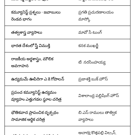
కమ్యూనిస్ట్ ప్రశ్నలు - జవాబులు
ప్రగతి ప్రచురణాలయం
రెండవ భాగం
మాస్కో
తత్వశాస్త్ర వ్యాసాలు
మావో సే టుంగ్
భారత దేశంలో స్త్రీ విముక్తి
కనక ముఖర్జీ
రాజకీయ అర్థశాస్త్రం, మౌలిక
టి. నరసింహయ్య
అవగాహన
ఉద్యమమే ఊపిరిగా ఎ.కె.గోపాలన్
ప్రజాశక్తి బుక్ హౌస్
ప్రపంచ కమ్యూనిస్ట్ ఉద్యమం
విశాలాంధ్ర పబ్లిషింగ్ హౌస్
వ్యూహం ఎత్తుగడల స్థూల చరిత్ర
భౌతికవాద ప్రాపంచిక దృక్పథం
బి.ఎస్.రాములు తాత్విక
సామాజిక ఆర్థిక చరిత్ర
వ్యాసాలు
ఆచార్య కొత్తపల్లి విల్సన్,