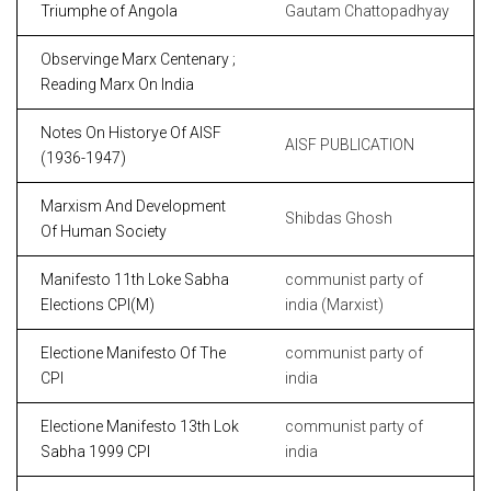
Triumphe of Angola
Gautam Chattopadhyay
Observinge Marx Centenary ;
Reading Marx On India
Notes On Historye Of AISF
AISF PUBLICATION
(1936-1947)
Marxism And Development
Shibdas Ghosh
Of Human Society
Manifesto 11th Loke Sabha
communist party of
Elections CPI(M)
india (Marxist)
Electione Manifesto Of The
communist party of
CPI
india
Electione Manifesto 13th Lok
communist party of
Sabha 1999 CPI
india