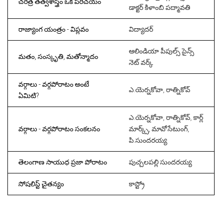
చరిత్ర తత్వశాస్త్రం ఒక పరిచయం
డాక్టర్ కిళాంబి పద్మావతి
రాజ్యాంగ యంత్రం - విప్లవం
విద్యాదర్
ఆలిండియా పీపుల్స్ సైన్స్
మతం, సంస్కృతి, మతోన్మాదం
నెట్ వర్క్
వర్గాలు - వర్గపోరాటం అంటే
ఎ.యెర్నకోవా, రాత్నికోవ్
ఏమిటి?
ఎ.యెర్నకోవా, రాత్నికోవ్, కార్ల్
వర్గాలు - వర్గపోరాటం సంకలనం
మార్క్స్, మావోసేటుంగ్,
పి.సుందరయ్య
తెలంగాణ సాయుధ ప్రజా పోరాటం
పుచ్చలపల్లి సుందరయ్య
సోషలిస్ట్ చైతన్యం
కాస్ట్రో