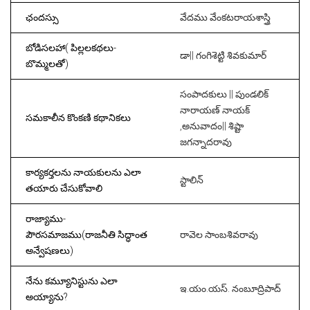
ఛందస్సు
వేదము వేంకటరాయశాస్త్రి
బోడిసలహా( పిల్లలకథలు-
డా|| గంగిశెట్టి శివకుమార్
బొమ్మలతో)
సంపాదకులు || పుండలిక్
నారాయణ్ నాయక్
సమకాలీన కొంకణి కథానికలు
,అనువాదం|| శిష్టా
జగన్నాదరావు
కార్యకర్తలను నాయకులను ఎలా
స్టాలిన్
తయారు చేసుకోవాలి
రాజ్యాము-
పౌరసమాజము(రాజనీతి సిద్ధాంత
రావెల సాంబశివరావు
అన్వేషణలు)
నేను కమ్యూనిస్టును ఎలా
ఇ.యం.యస్. నంబూద్రిపాద్
అయ్యాను?