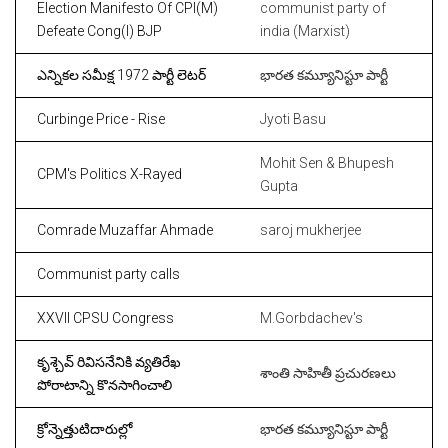
Election Manifesto Of CPI(M)
communist party of
Defeate Cong(I) BJP
india (Marxist)
ఎన్నికల సమీక్ష 1972 పార్టీ లెటర్
భారత కమ్యూనిస్టూ పార్టీ
Curbinge Price - Rise
Jyoti Basu
Mohit Sen & Bhupesh
CPM's Politics X-Rayed
Gupta
Comrade Muzaffar Ahmade
saroj mukherjee
Communist party calls
XXVII CPSU Congress
M.Gorbdachev's
కృశ్చెవ్ రివిసనేనికి వ్యతిరేఖ
శాంతి సాహితీ ప్రచురణలు
పోరాటాన్ని కొనసాగించాలి
క్రోన్నెత్తుటిదారుల్లో
భారత కమ్యూనిస్టూ పార్టీ